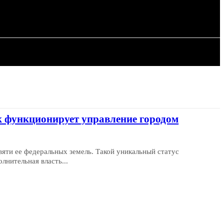
ИЯ
СТАТЬИ
к функционирует управление городом
евяти ее федеральных земель. Такой уникальный статус
лнительная власть...