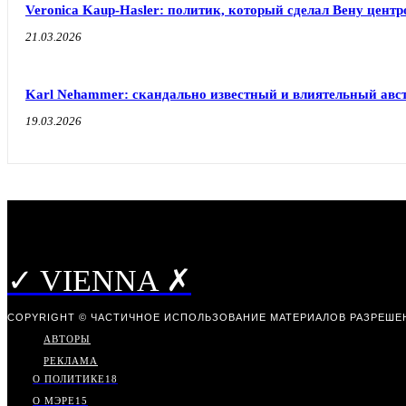
Veronica Kaup-Hasler: политик, который сделал Вену центр
21.03.2026
Karl Nehammer: скандально известный и влиятельный авс
19.03.2026
✓ VIENNA ✗
COPYRIGHT © ЧАСТИЧНОЕ ИСПОЛЬЗОВАНИЕ МАТЕРИАЛОВ РАЗРЕШЕН
АВТОРЫ
РЕКЛАМА
О ПОЛИТИКЕ
18
О МЭРЕ
15