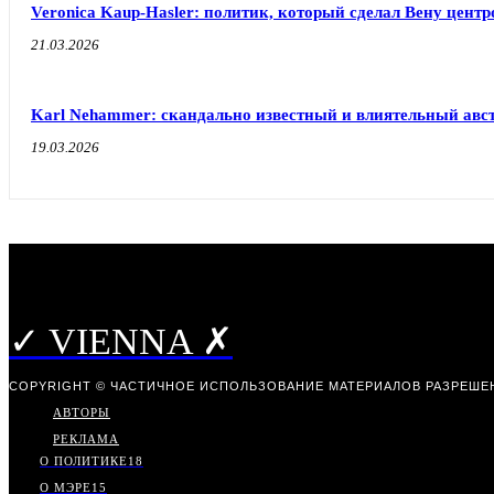
Veronica Kaup-Hasler: политик, который сделал Вену центр
21.03.2026
Karl Nehammer: скандально известный и влиятельный авс
19.03.2026
✓ VIENNA ✗
COPYRIGHT © ЧАСТИЧНОЕ ИСПОЛЬЗОВАНИЕ МАТЕРИАЛОВ РАЗРЕШЕН
АВТОРЫ
РЕКЛАМА
О ПОЛИТИКЕ
18
О МЭРЕ
15