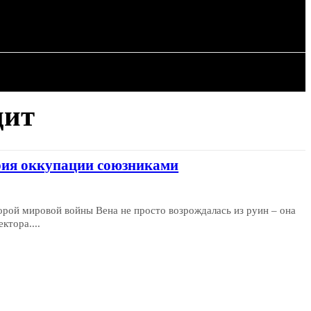
ИЯ
СТАТЬИ
цит
рия оккупации союзниками
рой мировой войны Вена не просто возрождалась из руин – она
ктора....