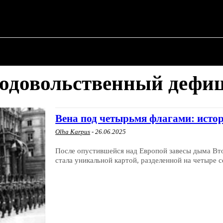
О ПОЛИТИКЕ
О МЭРЕ
ВОЕННАЯ ИСТОР
одовольственный дефи
Вена под четырьмя флагами: исто
Olha Karpus
-
26.06.2025
После опустившейся над Европой завесы дыма Вто
стала уникальной картой, разделенной на четыре се