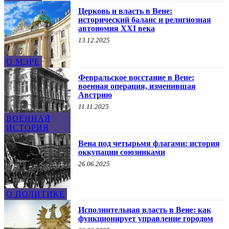
Церковь и власть в Вене:
исторический баланс и религиозная
автономия XXI века
13.12.2025
О МЭРЕ
Февральское восстание в Вене:
военная операция, изменившая
Австрию
11.11.2025
ВОЕННАЯ
ИСТОРИЯ
Вена под четырьмя флагами: история
оккупации союзниками
26.06.2025
О ПОЛИТИКЕ
Исполнительная власть в Вене: как
функционирует управление городом