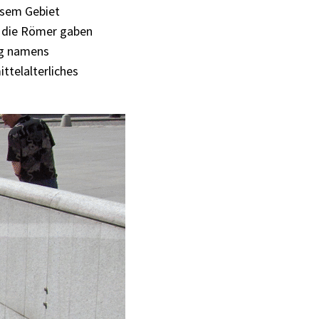
iesem Gebiet
t die Römer gaben
ung namens
ttelalterliches