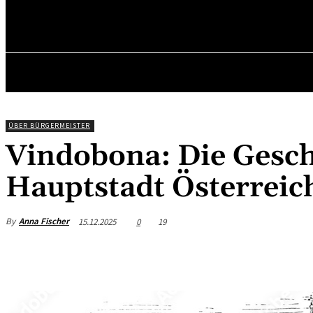
✓ VIENNA ✗
Sonntag, August 9, 2026
HOME
Ü
ÜBER BÜRGERMEISTER
Vindobona: Die Gesch
Hauptstadt Österreic
By
Anna Fischer
15.12.2025
0
19