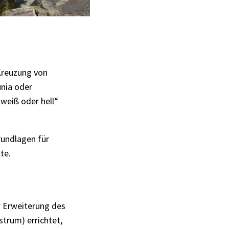
 Kreuzung von
unia oder
weiß oder hell“
rundlagen für
te.
r Erweiterung des
strum) errichtet,