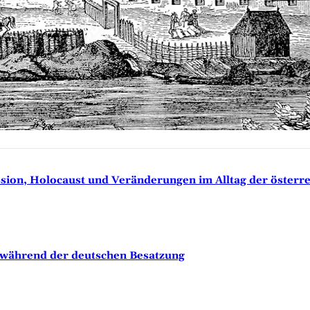
sion, Holocaust und Veränderungen im Alltag der österr
n während der deutschen Besatzung