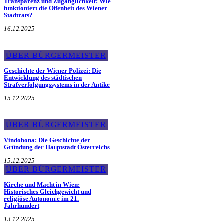
Transparenz und Zugänglichkeit: Wie
funktioniert die Offenheit des Wiener
Stadtrats?
16.12.2025
ÜBER BÜRGERMEISTER
Geschichte der Wiener Polizei: Die
Entwicklung des städtischen
Strafverfolgungssystems in der Antike
15.12.2025
ÜBER BÜRGERMEISTER
Vindobona: Die Geschichte der
Gründung der Hauptstadt Österreichs
15.12.2025
ÜBER BÜRGERMEISTER
Kirche und Macht in Wien:
Historisches Gleichgewicht und
religiöse Autonomie im 21.
Jahrhundert
13.12.2025