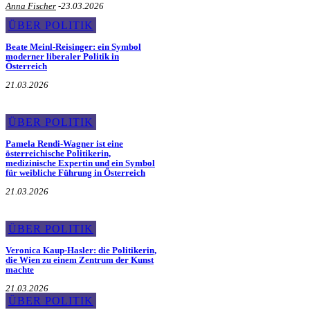
Anna Fischer
-
23.03.2026
ÜBER POLITIK
Beate Meinl-Reisinger: ein Symbol
moderner liberaler Politik in
Österreich
21.03.2026
ÜBER POLITIK
Pamela Rendi-Wagner ist eine
österreichische Politikerin,
medizinische Expertin und ein Symbol
für weibliche Führung in Österreich
21.03.2026
ÜBER POLITIK
Veronica Kaup-Hasler: die Politikerin,
die Wien zu einem Zentrum der Kunst
machte
21.03.2026
ÜBER POLITIK