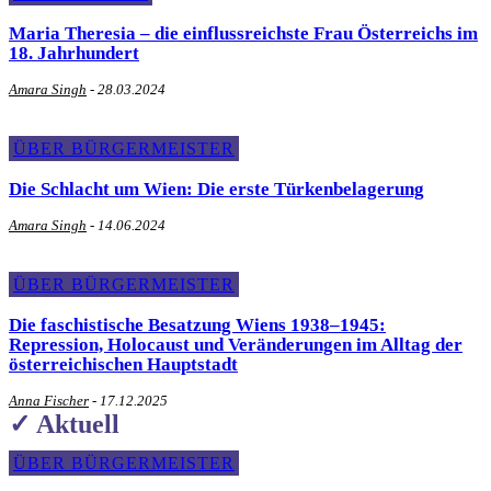
Maria Theresia – die einflussreichste Frau Österreichs im
18. Jahrhundert
Amara Singh
-
28.03.2024
ÜBER BÜRGERMEISTER
Die Schlacht um Wien: Die erste Türkenbelagerung
Amara Singh
-
14.06.2024
ÜBER BÜRGERMEISTER
Die faschistische Besatzung Wiens 1938–1945:
Repression, Holocaust und Veränderungen im Alltag der
österreichischen Hauptstadt
Anna Fischer
-
17.12.2025
✓ Aktuell
ÜBER BÜRGERMEISTER