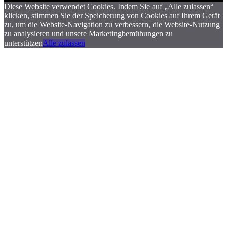
Diese Website verwendet Cookies. Indem Sie auf „Alle zulassen“
klicken, stimmen Sie der Speicherung von Cookies auf Ihrem Gerät
zu, um die Website-Navigation zu verbessern, die Website-Nutzung
zu analysieren und unsere Marketingbemühungen zu
unterstützen
Alle zulassen
.
.
.