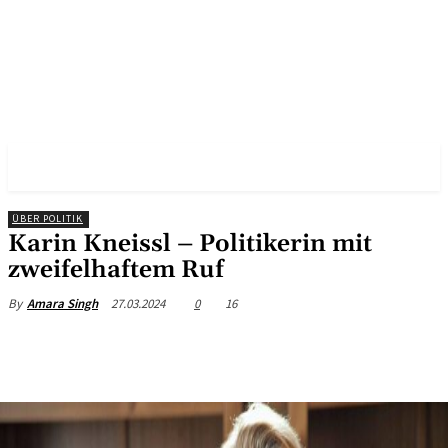
✓ VIENNA ✗
ÜBER POLITIK
Karin Kneissl – Politikerin mit
zweifelhaftem Ruf
27.03.2024
0
16
By
Amara Singh