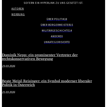
SOFERN EIN HYPERLINK ZU UNS GESETZT IST.
AUTOREN
WERBUNG
ÜBER POLITIK
18
ÜBER BÜRGERMEISTER
15
MILITÄRGESCHICHTE
14
ANDERE
0
UNKATEGORISIERT
0
Dominik Nepp: ein prominenter Vertreter der
rechtskonservativen Bewegung
23.03.2026
Beate Meinl-Reisinger: ein Symbol moderner liberaler
Politik in Österreich
21.03.2026