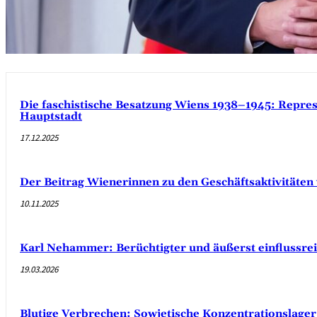
Die faschistische Besatzung Wiens 1938–1945: Repres
Hauptstadt
17.12.2025
Der Beitrag Wienerinnen zu den Geschäftsaktivitäte
10.11.2025
Karl Nehammer: Berüchtigter und äußerst einflussreic
19.03.2026
Blutige Verbrechen: Sowjetische Konzentrationslager 