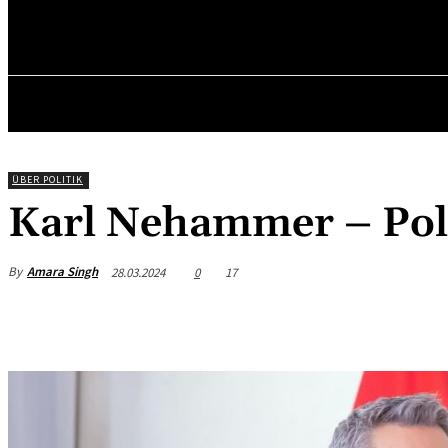
✓ VIENNA ✗
Sonntag, August 9, 2026
HOME
Ü
ÜBER POLITIK
Karl Nehammer – Poli
By
Amara Singh
28.03.2024
0
17