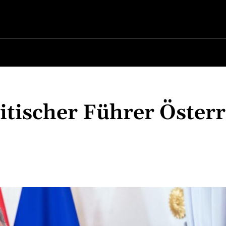
BER POLITIK
ÜBER BÜRGERMEISTER
MILITÄRGESCH
tischer Führer Österr
Teilen