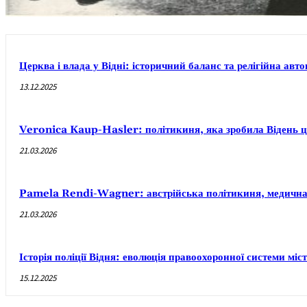
Церква і влада у Відні: історичний баланс та релігійна авт
13.12.2025
Veronica Kaup-Hasler: політикиня, яка зробила Відень 
21.03.2026
Pamela Rendi-Wagner: австрійська політикиня, медична ек
21.03.2026
Історія поліції Відня: еволюція правоохоронної системи міс
15.12.2025