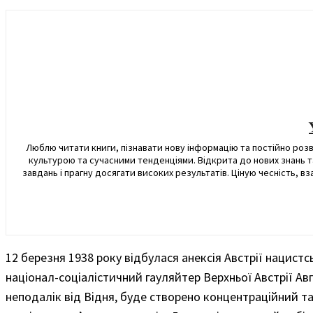
Люблю читати книги, пізнавати нову інформацію та постійно роз
культурою та сучасними тенденціями. Відкрита до нових знань т
завдань і прагну досягати високих результатів. Ціную чесність, 
12 березня 1938 року відбулася анексія Австрії нацист
націонал-соціалістичний гауляйтер Верхньої Австрії А
неподалік від Відня, буде створено концентраційний та