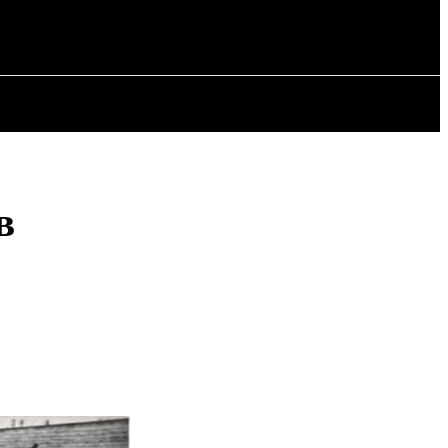
СТАТТІ
в