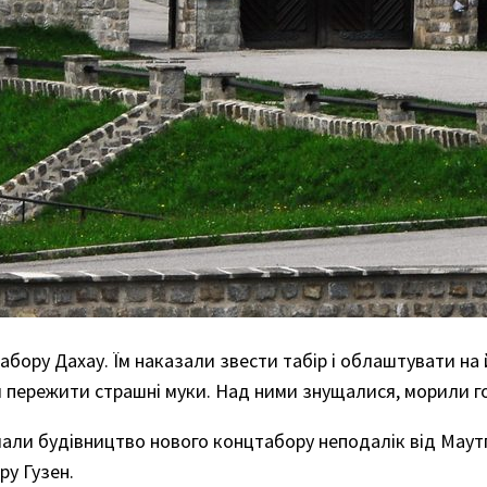
табору Дахау. Їм наказали звести табір і облаштувати на 
 пережити страшні муки. Над ними знущалися, морили 
почали будівництво нового концтабору неподалік від Маут
ру Гузен.