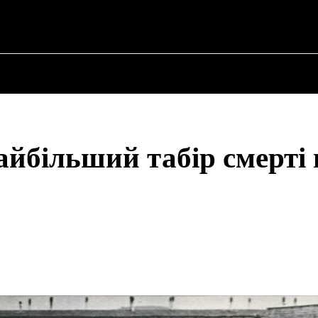
НА
ПРО ПОЛІТИКУ
ПРО МЕРА
ВОЄННА ІСТОРІЯ
йбільший табір смерті 
Share