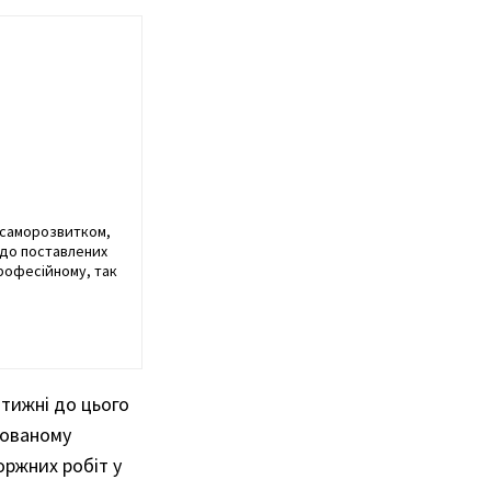
я саморозвитком,
 до поставлених
професійному, так
 тижні до цього
шованому
оржних робіт у