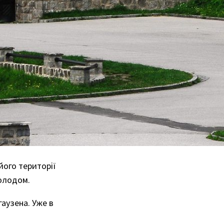
його території
голодом.
гаузена. Уже в