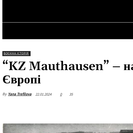
✓ VIENNA ✗
Субота, 8 Серпня, 2026
ГОЛОВ
ВОЄННА ІСТОРІЯ
“KZ Mauthausen” – на
Європі
By
Yana Trefilova
22.01.2024
0
35