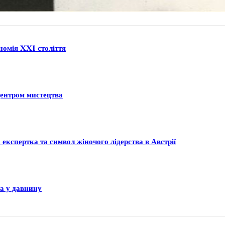
ономія XXI століття
центром мистецтва
спертка та символ жіночого лідерства в Австрії
та у давнину