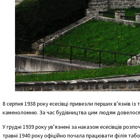
8 серпня 1938 року есесівці привезли перших в’язнів із 
каменоломню. За час будівництва цим людям довелося
У грудні 1939 року ув’язнені за наказом есесівців роз
травні 1940 року офіційно почала працювати філія табо