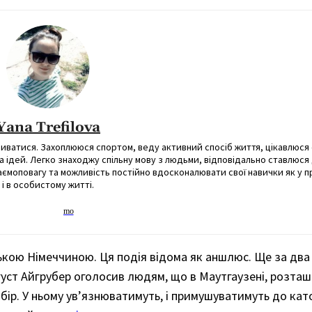
Yana Trefilova
виватися. Захоплююся спортом, веду активний спосіб життя, цікавлюс
а ідей. Легко знаходжу спільну мову з людьми, відповідально ставлюся
взаємоповагу та можливість постійно вдосконалювати свої навички як у 
і в особистому житті.
ською Німеччиною. Ця подія відома як аншлюс. Ще за два
вгуст Айгрубер оголосив людям, що в Маутгаузені, розта
бір. У ньому ув’язнюватимуть, і примушуватимуть до кат